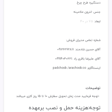
دستگیره طرح چرخ
جنس :لترون ملامینه
75 در 40
ابعاد:
شماره تماس مدیران فروش:
آقای حسین شادمند: 09126272811
آقای علیرضا باقری راد :09914030221
اینستاگارم: padchoob /arachoob.co
توضیحات
-توجه فرمایید مدت زمان تحویل سفارش 10 تا 15 روز کاری میباشد
توجه:هزینه حمل و نصب برعهده