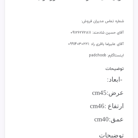
شماره تماس مدیران فروش:
آقای حسین شادمند: 09126272811
آقای علیرضا باقری راد :09914030221
اینستاگارم: padchoob
توضیحات
-
ابعاد
:
عرض:45
cm
ارتفاع :46
cm
عمق:40
cm
توضیحات