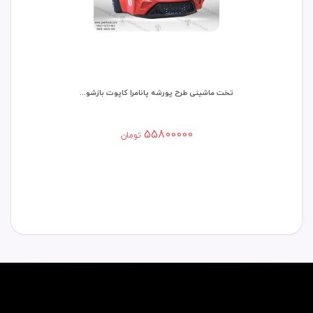
تخت ماشینی طرح پورشه پانامرا کاپوت بازشو...
پ
55800000
تومان